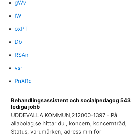
gWv
IW
oxPT
Db
RSAn
vsr
PnXRc
Behandlingsassistent och socialpedagog 543
lediga jobb
UDDEVALLA KOMMUN,212000-1397 - På
allabolag.se hittar du , koncern, koncernträd,
Status, varumärken, adress mm för