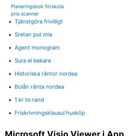
Planeringsbok förskola
pris scanner
Tjänstgöra frivilligt
Sretan put mia
Agent monogram
Sura el bekare
Historiska räntor nordea
Bolån ränta nordea
1 kr to rand
Friskrivningsklausul husköp
‎Microsoft Visio Viewer i App