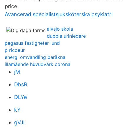
price.
Avancerad specialistsjuksköterska psykiatri
alvsjo skola
dubbla urinledare
pegasus fastigheter lund
p ricoeur
energi omvandling beräkna
illamående huvudvärk corona
jM
DhsR
DLYe
kY
gVJl