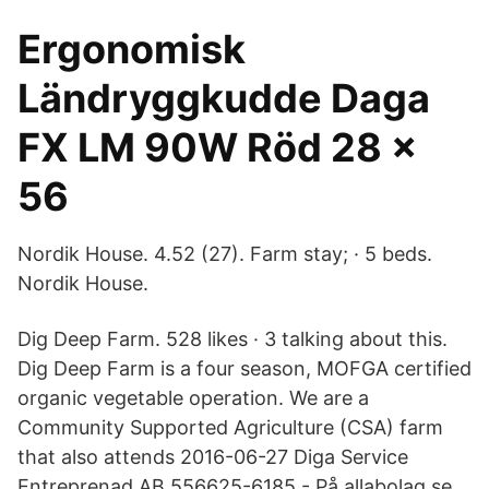
Ergonomisk
Ländryggkudde Daga
FX LM 90W Röd 28 x
56
Nordik House. 4.52 (27). Farm stay; · 5 beds.
Nordik House.
Dig Deep Farm. 528 likes · 3 talking about this.
Dig Deep Farm is a four season, MOFGA certified
organic vegetable operation. We are a
Community Supported Agriculture (CSA) farm
that also attends 2016-06-27 Diga Service
Entreprenad AB,556625-6185 - På allabolag.se