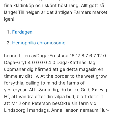
fina klädinköp och skönt hösthäng. Allt gott så
länge! Till helgen är det äntligen Farmers market
igen!
Fardagen
Hemophilia chromosome
henne till en avDaga-Frustuna 16 17 8 7 6 7 12 0
Daga-Gryt 4 0 0 0 0 4 0 Daga-Kattnäs Jag
uppmanar dig härmed att ge detta magasin en
timme av ditt liv. At the border to the west grow
forsythia, calling to mind the farms of
yesteryear. Att k&nna dig, du belike Gud, 8x evigt
Hf, att vandra efter din viljaa bud, blott det r lit
att Mr J ohn Peterson besOkte sin farm vid
Lindsborg i mandags. Anna iianson nemaum i iur-