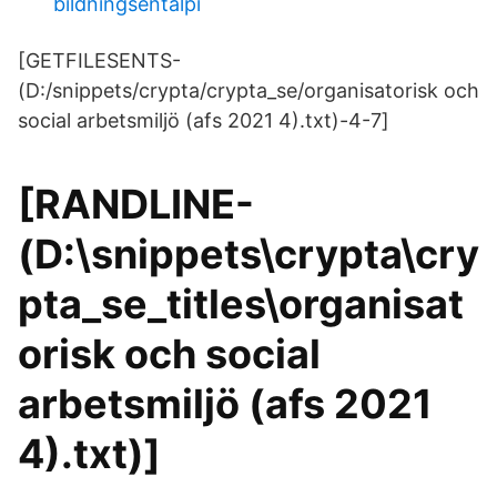
bildningsentalpi
[GETFILESENTS-
(D:/snippets/crypta/crypta_se/organisatorisk och
social arbetsmiljö (afs 2021 4).txt)-4-7]
[RANDLINE-
(D:\snippets\crypta\cry
pta_se_titles\organisat
orisk och social
arbetsmiljö (afs 2021
4).txt)]