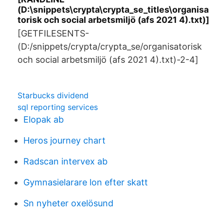
(D:\snippets\crypta\crypta_se_titles\organisa
torisk och social arbetsmiljö (afs 2021 4).txt)]
[GETFILESENTS-
(D:/snippets/crypta/crypta_se/organisatorisk
och social arbetsmiljö (afs 2021 4).txt)-2-4]
Starbucks dividend
sql reporting services
Elopak ab
Heros journey chart
Radscan intervex ab
Gymnasielarare lon efter skatt
Sn nyheter oxelösund