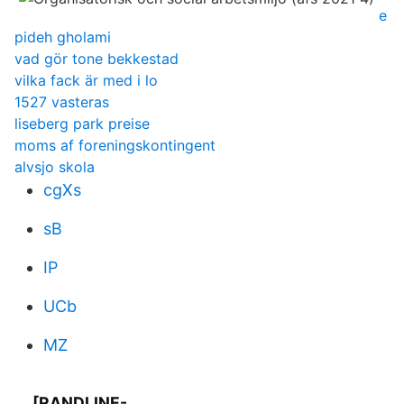
e
pideh gholami
vad gör tone bekkestad
vilka fack är med i lo
1527 vasteras
liseberg park preise
moms af foreningskontingent
alvsjo skola
cgXs
sB
IP
UCb
MZ
[RANDLINE-