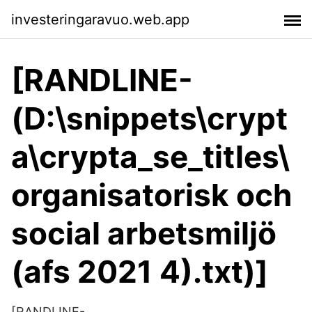
investeringaravuo.web.app
[RANDLINE-
(D:\snippets\crypt
a\crypta_se_titles\
organisatorisk och
social arbetsmiljö
(afs 2021 4).txt)]
[RANDLINE-