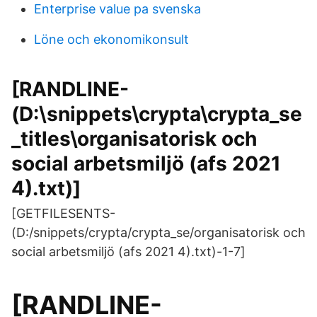
Enterprise value pa svenska
Löne och ekonomikonsult
[RANDLINE-
(D:\snippets\crypta\crypta_se
_titles\organisatorisk och
social arbetsmiljö (afs 2021
4).txt)]
[GETFILESENTS-
(D:/snippets/crypta/crypta_se/organisatorisk och
social arbetsmiljö (afs 2021 4).txt)-1-7]
[RANDLINE-